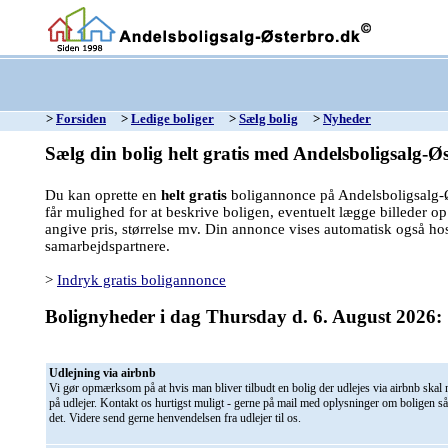
>
Forsiden
>
Ledige boliger
>
Sælg bolig
>
Nyheder
Sælg din bolig helt gratis med Andelsboligsalg-Ø
Du kan oprette en
helt gratis
boligannonce på Andelsboligsalg-
får mulighed for at beskrive boligen, eventuelt lægge billeder op
angive pris, størrelse mv. Din annonce vises automatisk også ho
samarbejdspartnere.
>
Indryk gratis boligannonce
Bolignyheder i dag Thursday d. 6. August 2026:
Udlejning via airbnb
Vi gør opmærksom på at hvis man bliver tilbudt en bolig der udlejes via airbnb skal 
på udlejer. Kontakt os hurtigst muligt - gerne på mail med oplysninger om boligen s
det. Videre send gerne henvendelsen fra udlejer til os.