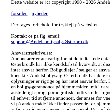
Dette website er (c) copyright 1998 - 2026 Andel
forsiden
-
nyheder
Der tages forbehold for trykfejl på websitet.
Kontakt os på flg. email:
support@Andelsboligsalg-Østerbro.dk
Ansvarsfraskrivelse:
Annoncører er ansvarlig for, at de indtastede data
Østerbro.dk har ikke kendskab til hvorvidt, at dis
intet ansvar herfor. Boligudlejer / sælger er ansvar
korrekte. Andelsboligsalg-Østerbro.dk har ikke ke
oplysninger er rigtige og har intet ansvar herfor.
en boligsøgerannonce på hjemmesiden, må i dere
anstødeligt sprog, pornografiske udtryk eller lig
til enhver tid at fjerne annoncer, der anses for v
vi på anden måde ikke finder passende for hjemme
at fjerne sådanne annoncer uden varsel. Der må i