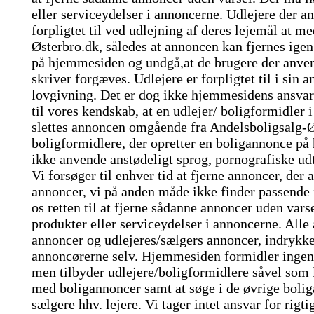
eller serviceydelser i annoncerne. Udlejere der 
forpligtet til ved udlejning af deres lejemål at m
Østerbro.dk, således at annoncen kan fjernes igen.
på hjemmesiden og undgå,at de brugere der anven
skriver forgæves. Udlejere er forpligtet til i sin
lovgivning. Det er dog ikke hjemmesidens ansvar
til vores kendskab, at en udlejer/ boligformidler i
slettes annoncen omgående fra Andelsboligsalg-Ø
boligformidlere, der opretter en boligannonce p
ikke anvende anstødeligt sprog, pornografiske udt
Vi forsøger til enhver tid at fjerne annoncer, der
annoncer, vi på anden måde ikke finder passende
os retten til at fjerne sådanne annoncer uden var
produkter eller serviceydelser i annoncerne. Alle
annoncer og udlejeres/sælgers annoncer, indrykke
annoncørerne selv. Hjemmesiden formidler ingen b
men tilbyder udlejere/boligformidlere såvel som l
med boligannoncer samt at søge i de øvrige bolig
sælgere hhv. lejere. Vi tager intet ansvar for rigt