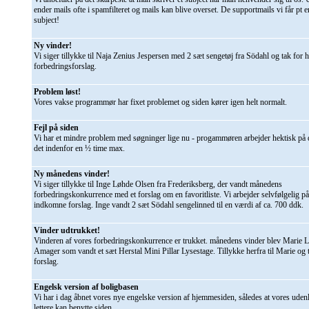
ender mails ofte i spamfilteret og mails kan blive overset. De supportmails vi får pt 
subject!
Ny vinder!
Vi siger tillykke til Naja Zenius Jespersen med 2 sæt sengetøj fra Södahl og tak for 
forbedringsforslag.
Problem løst!
Vores vakse programmør har fixet problemet og siden kører igen helt normalt.
Fejl på siden
Vi har et mindre problem med søgninger lige nu - progammøren arbejder hektisk på d
det indenfor en ½ time max.
Ny månedens vinder!
Vi siger tillykke til Inge Løhde Olsen fra Frederiksberg, der vandt månedens
forbedringskonkurrence med et forslag om en favoritliste. Vi arbejder selvfølgelig på 
indkomne forslag. Inge vandt 2 sæt Södahl sengelinned til en værdi af ca. 700 ddk.
Vinder udtrukket!
Vinderen af vores forbedringskonkurrence er trukket. månedens vinder blev Marie L
Amager som vandt et sæt Herstal Mini Pillar Lysestage. Tillykke herfra til Marie og t
forslag.
Engelsk version af boligbasen
Vi har i dag åbnet vores nye engelske version af hjemmesiden, således at vores ude
lettere kan benytte siden.