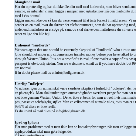
Manglende mail
Har du oprettet dig og har du ikke fået din mail med kodeordet, som bliver sendt au
samme, så anbefaler vi man kigger i mappen med uønsket post på den mailkonto du h
med f.eks hotmail.
Ligger mailen ikke der så kan du være kommet til at taste forkert i maildressen. Vi a
sender os en mail, hvor du skriver det telefonnummer i, som du har oprettet dig med,
andet end mailadressen at søge på, samt du skal skrive den mailadresse du vil være o
retter vi lige den lille fejl.
Dishonest "landlords"
We warn again that one should be extremely skeptical of "landlords" who turn to one
One should not under any circumstances transfer money before you have talked to u
through Western Union. It is not a proof of it is real, if one mailer a copy of his pass
passport is obviously stolen. You are welcome to email us if you have doubts but 9
are not real.
If in doubt please mail us at info@boligbasen.dk
Uærlige "udlejere"
Vi advarer igen om at man skal være særdeles skeptisk i forhold til "udlejere", der he
en på engelsk. Man skal under ingen omstændigheder overfører penge før man har t
slet ikke gennem Western Union. Det er ikke et bevis for man er reel, hvis man mailer
pas, passet er selvfølgelig stjålet. Man er velkommen til at maile til os, hvis man er i
99,9% af disse er ikke reelle.
Er du i tvivl så mail til os på info@boligbasen.dk
Ipad og Iphone
Har man problemer med at man ikke kan se kontaktoplysninger, når man er logget in
appleprodukter skal man gøre følgende: