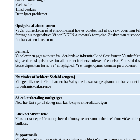
Gå ind i indstillinger
Vælg safari
Tillad cookies
Dette løser problemet
Opsigelse af abonnement
Vi gør opmærksom på at et abonnement hos os udløber helt af sig selv, uden man be
foretage sig noget aktivt. Vi har INGEN automatisk fornyelse. Ønsker man at stoppe f
fint bare at sende os en mail.
Bemærk
Vi oplever en øget aktivitet fra udenlandske it-kriminelle på flere fronter. Vi anbefaler
sig særdeles skeptisk over for alle former for henvendelser på engelsk. Man skal de
betale depositum for at "se" en lejlighed. Vi er meget opmærksomme på problemet.
Ny vinder af lækkert Södahl sengetøj
Vi siger tillykke til Fie Johansen fra Valby med 2 sæt sengetøj som hun har vundet i
forbedringskonkurrence
Så er kortbetaling muligt igen
Nets har fået styr på det og man kan benytte sit kreditkort igen
Alle kort virker ikke
Mets har store problemer og hele dankortsystemet samt andre kreditkort virker ikke på
butikker.
Supportmails
Vi anbefaler på det skarpeste at man skriver et subject når man henvender sig til os.